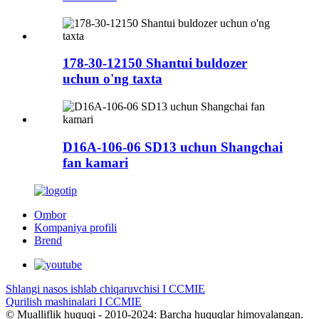
178-30-12150 Shantui buldozer
uchun o'ng taxta
D16A-106-06 SD13 uchun Shangchai
fan kamari
Ombor
Kompaniya profili
Brend
Shlangi nasos ishlab chiqaruvchisi I CCMIE
Qurilish mashinalari I CCMIE
© Mualliflik huquqi - 2010-2024: Barcha huquqlar himoyalangan.