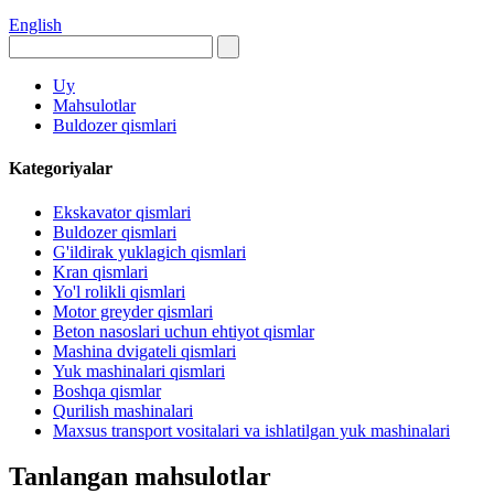
English
Uy
Mahsulotlar
Buldozer qismlari
Kategoriyalar
Ekskavator qismlari
Buldozer qismlari
G'ildirak yuklagich qismlari
Kran qismlari
Yo'l rolikli qismlari
Motor greyder qismlari
Beton nasoslari uchun ehtiyot qismlar
Mashina dvigateli qismlari
Yuk mashinalari qismlari
Boshqa qismlar
Qurilish mashinalari
Maxsus transport vositalari va ishlatilgan yuk mashinalari
Tanlangan mahsulotlar