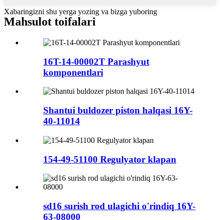
Xabaringizni shu yerga yozing va bizga yuboring
Mahsulot toifalari
16T-14-00002T Parashyut
komponentlari
Shantui buldozer piston halqasi 16Y-
40-11014
154-49-51100 Regulyator klapan
sd16 surish rod ulagichi o'rindiq 16Y-
63-08000