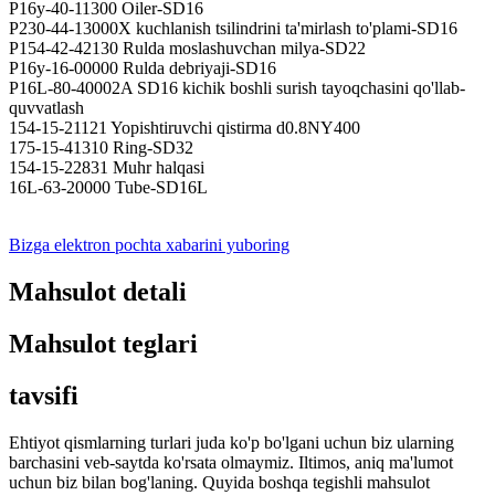
P16y-40-11300 Oiler-SD16
P230-44-13000X kuchlanish tsilindrini ta'mirlash to'plami-SD16
P154-42-42130 Rulda moslashuvchan milya-SD22
P16y-16-00000 Rulda debriyaji-SD16
P16L-80-40002A SD16 kichik boshli surish tayoqchasini qo'llab-
quvvatlash
154-15-21121 Yopishtiruvchi qistirma d0.8NY400
175-15-41310 Ring-SD32
154-15-22831 Muhr halqasi
16L-63-20000 Tube-SD16L
Bizga elektron pochta xabarini yuboring
Mahsulot detali
Mahsulot teglari
tavsifi
Ehtiyot qismlarning turlari juda ko'p bo'lgani uchun biz ularning
barchasini veb-saytda ko'rsata olmaymiz. Iltimos, aniq ma'lumot
uchun biz bilan bog'laning. Quyida boshqa tegishli mahsulot