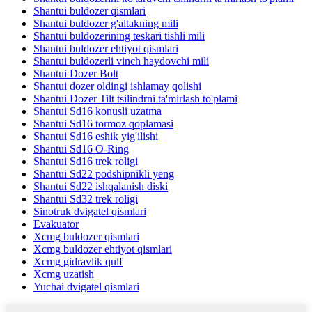
Shantui buldozer qismlari
Shantui buldozer g'altakning mili
Shantui buldozerining teskari tishli mili
Shantui buldozer ehtiyot qismlari
Shantui buldozerli vinch haydovchi mili
Shantui Dozer Bolt
Shantui dozer oldingi ishlamay qolishi
Shantui Dozer Tilt tsilindrni ta'mirlash to'plami
Shantui Sd16 konusli uzatma
Shantui Sd16 tormoz qoplamasi
Shantui Sd16 eshik yig'ilishi
Shantui Sd16 O-Ring
Shantui Sd16 trek roligi
Shantui Sd22 podshipnikli yeng
Shantui Sd22 ishqalanish diski
Shantui Sd32 trek roligi
Sinotruk dvigatel qismlari
Evakuator
Xcmg buldozer qismlari
Xcmg buldozer ehtiyot qismlari
Xcmg gidravlik qulf
Xcmg uzatish
Yuchai dvigatel qismlari