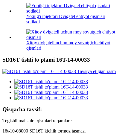
Yoqilg'i injektori Dvigatel ehtiyot qismlari
sotiladi
Xitoy dvigateli uchun moy sovutgich ehtiyot
qismlari
SD16T tishli to'plami 16T-14-00033
Qisqacha tavsif:
Tegishli mahsulot qismlari raqamlari:
16t-10-08000 SD16T kichik tormoz tasmasi