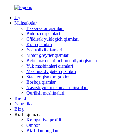
Uy
Mahsulotlar
Ekskavator qismlari
Buldozer qismlari
G'ildirak yuklagich qismlari
Kran qismlari
Yo'l rolikli qismlari
Motor greyder qismlari
Beton nasoslari uchun ehtiyot qismlar
Yuk mashinalari qismlari
Mashina dvigateli qismlari
Stacker qismlariga kirish
Boshqa qismlar
Nasosli yuk mashinalari qismlari
Qurilish mashinalari
Brend
Yangiliklar
Blog
Biz haqimizda
Kompaniya profili
Ombor
Biz bilan bog'lanish