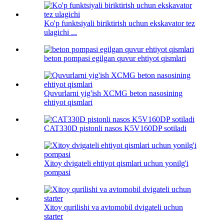
Ko'p funktsiyali biriktirish uchun ekskavator tez
ulagichi ...
beton pompasi egilgan quvur ehtiyot qismlari
Quvurlarni yig'ish XCMG beton nasosining
ehtiyot qismlari
CAT330D pistonli nasos K5V160DP sotiladi
Xitoy dvigateli ehtiyot qismlari uchun yonilg'i
pompasi
Xitoy qurilishi va avtomobil dvigateli uchun
starter