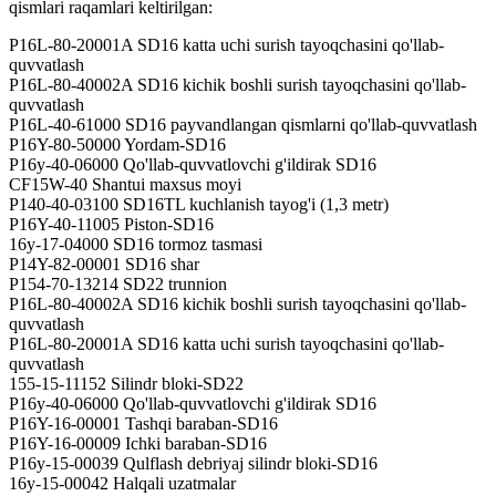
qismlari raqamlari keltirilgan:
P16L-80-20001A SD16 katta uchi surish tayoqchasini qo'llab-
quvvatlash
P16L-80-40002A SD16 kichik boshli surish tayoqchasini qo'llab-
quvvatlash
P16L-40-61000 SD16 payvandlangan qismlarni qo'llab-quvvatlash
P16Y-80-50000 Yordam-SD16
P16y-40-06000 Qo'llab-quvvatlovchi g'ildirak SD16
CF15W-40 Shantui maxsus moyi
P140-40-03100 SD16TL kuchlanish tayog'i (1,3 metr)
P16Y-40-11005 Piston-SD16
16y-17-04000 SD16 tormoz tasmasi
P14Y-82-00001 SD16 shar
P154-70-13214 SD22 trunnion
P16L-80-40002A SD16 kichik boshli surish tayoqchasini qo'llab-
quvvatlash
P16L-80-20001A SD16 katta uchi surish tayoqchasini qo'llab-
quvvatlash
155-15-11152 Silindr bloki-SD22
P16y-40-06000 Qo'llab-quvvatlovchi g'ildirak SD16
P16Y-16-00001 Tashqi baraban-SD16
P16Y-16-00009 Ichki baraban-SD16
P16y-15-00039 Qulflash debriyaj silindr bloki-SD16
16y-15-00042 Halqali uzatmalar