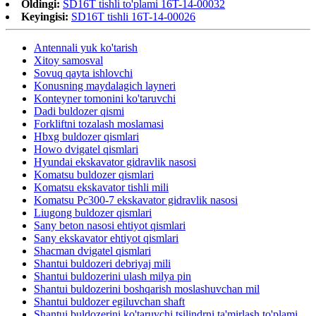
Oldingi:
SD16T tishli to'plami 16T-14-00032
Keyingisi:
SD16T tishli 16T-14-00026
Antennali yuk ko'tarish
Xitoy samosval
Sovuq qayta ishlovchi
Konusning maydalagich layneri
Konteyner tomonini ko'taruvchi
Dadi buldozer qismi
Forkliftni tozalash moslamasi
Hbxg buldozer qismlari
Howo dvigatel qismlari
Hyundai ekskavator gidravlik nasosi
Komatsu buldozer qismlari
Komatsu ekskavator tishli mili
Komatsu Pc300-7 ekskavator gidravlik nasosi
Liugong buldozer qismlari
Sany beton nasosi ehtiyot qismlari
Sany ekskavator ehtiyot qismlari
Shacman dvigatel qismlari
Shantui buldozeri debriyaj mili
Shantui buldozerini ulash milya pin
Shantui buldozerini boshqarish moslashuvchan mil
Shantui buldozer egiluvchan shaft
Shantui buldozerini ko'taruvchi tsilindrni ta'mirlash to'plami