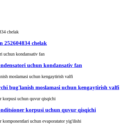
 252604834 chelak
ensatori uchun kondansativ fan
bug'lanish moslamasi uchun kengaytirish valfi
tsioner korpusi uchun quvur qisqichi