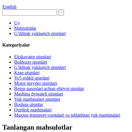
English
Uy
Mahsulotlar
G'ildirak yuklagich qismlari
Kategoriyalar
Ekskavator qismlari
Buldozer qismlari
G'ildirak yuklagich qismlari
Kran qismlari
Yo'l rolikli qismlari
Motor greyder qismlari
Beton nasoslari uchun ehtiyot qismlar
Mashina dvigateli qismlari
Yuk mashinalari qismlari
Boshqa qismlar
Qurilish mashinalari
Maxsus transport vositalari va ishlatilgan yuk mashinalari
Tanlangan mahsulotlar