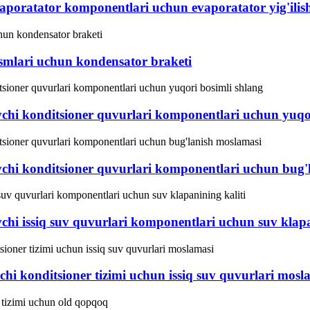
atator komponentlari uchun evaporatator yig'ilish
lari uchun kondensator braketi
konditsioner quvurlari komponentlari uchun yuqor
 konditsioner quvurlari komponentlari uchun bug'l
issiq suv quvurlari komponentlari uchun suv klapan
konditsioner tizimi uchun issiq suv quvurlari mosl