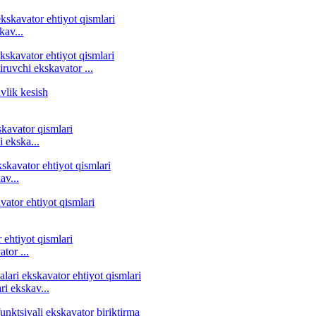
kav...
iruvchi ekskavator ...
 ekska...
av...
tor ...
i ekskav...