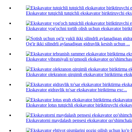
Ekskavator tutqichli tutqichli ekskavator biriktiruvchi eks
Ekskavator yog'ochni tortib olish uchun ekskavator birikt
Og'ir ikki silindrli aylanadigan gidravlik kesish uchun ...
Ekskavator vibratsiyali to'qmoqli ekskavator qo'shimchasi
Ekskavator olekranon qirqimli ekskavator biriktirma eksk
Ekskavator gidravlik to'sar ekskavator biriktirma exc...
Ekskavator lotus tutqichli ekskavator biriktiruvchi ekskava
Ekskavatorni maydalash pensesi ekskavator qo'shimchalar