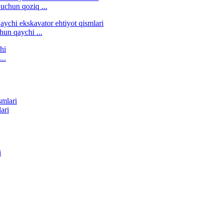
 uchun qoziq ...
hun qaychi ...
..
ari