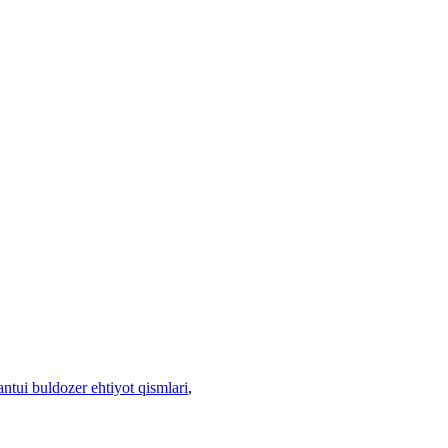
ntui buldozer ehtiyot qismlari
,