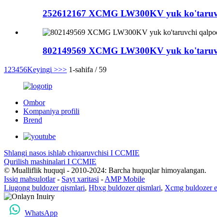
252612167 XCMG LW300KV yuk ko'taruvch
802149569 XCMG LW300KV yuk ko'taruvchi
1
2
3
4
5
6
Keyingi >
>>
1-sahifa / 59
Ombor
Kompaniya profili
Brend
Shlangi nasos ishlab chiqaruvchisi I CCMIE
Qurilish mashinalari I CCMIE
© Mualliflik huquqi - 2010-2024: Barcha huquqlar himoyalangan.
Issiq mahsulotlar
-
Sayt xaritasi
-
AMP Mobile
Liugong buldozer qismlari
,
Hbxg buldozer qismlari
,
Xcmg buldozer eh
WhatsApp