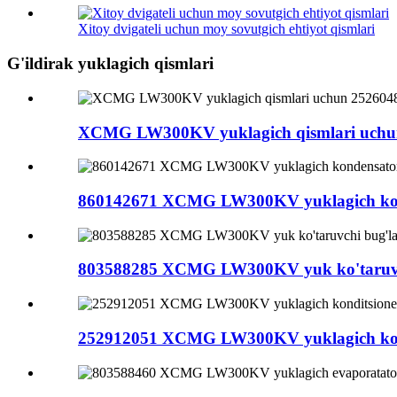
Xitoy dvigateli uchun moy sovutgich ehtiyot qismlari
G'ildirak yuklagich qismlari
XCMG LW300KV yuklagich qismlari uchun
860142671 XCMG LW300KV yuklagich kond
803588285 XCMG LW300KV yuk ko'taruvchi 
252912051 XCMG LW300KV yuklagich kondi