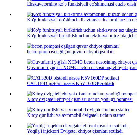
Ekskavatorning ko'p funktsiyali qo'shimchasi qazib olish
Ko'p funktsiyali qo'shimchali avtomashinalarni buzish uc
Ko'p funktsiyali biriktirish uchun ekskavator tez ulagichi .
beton pompasi egilgan quvur ehtiyot qismlari
Quvurlarni yig'ish XCMG beton nasosining ehtiyot qisml
CAT330D pistonli nasos K5V160DP sotiladi
Xitoy dvigateli ehtiyot qismlari uchun yonilg'i pompasi
Xitoy qurilishi va avtomobil dvigateli uchun starter
Yoqilg'i injektori Dvigatel ehtiyot qismlari sotiladi