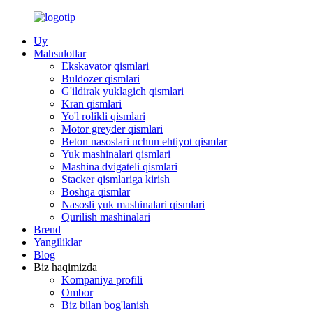
Uy
Mahsulotlar
Ekskavator qismlari
Buldozer qismlari
G'ildirak yuklagich qismlari
Kran qismlari
Yo'l rolikli qismlari
Motor greyder qismlari
Beton nasoslari uchun ehtiyot qismlar
Yuk mashinalari qismlari
Mashina dvigateli qismlari
Stacker qismlariga kirish
Boshqa qismlar
Nasosli yuk mashinalari qismlari
Qurilish mashinalari
Brend
Yangiliklar
Blog
Biz haqimizda
Kompaniya profili
Ombor
Biz bilan bog'lanish