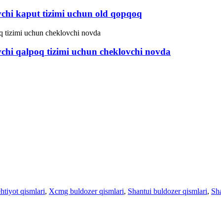
i kaput tizimi uchun old qopqoq
 qalpoq tizimi uchun cheklovchi novda
tiyot qismlari
,
Xcmg buldozer qismlari
,
Shantui buldozer qismlari
,
Sha