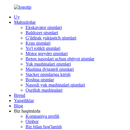
Uy
Mahsulotlar
Ekskavator qismlari
Buldozer qismlari
G'ildirak yuklagich qismlari
Kran qismlari
Yo'l rolikli qismlari
Motor greyder qismlari
Beton nasoslari uchun ehtiyot qismlar
Yuk mashinalari qismlari
Mashina dvigateli qismlari
Stacker qismlariga kirish
Boshqa qismlar
Nasosli yuk mashinalari qismlari
Qurilish mashinalari
Brend
Yangiliklar
Blog
Biz haqimizda
Kompaniya profili
Ombor
Biz bilan bog'lanish