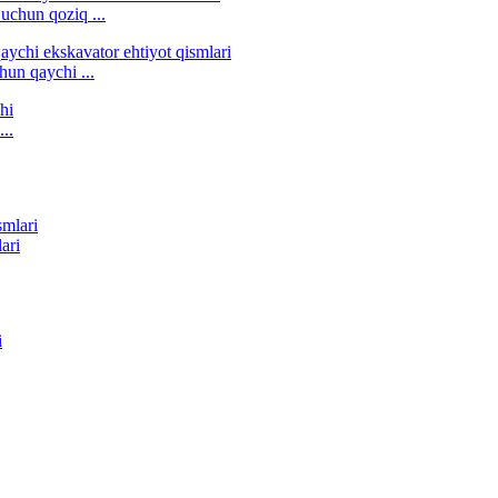
 uchun qoziq ...
hun qaychi ...
..
ari