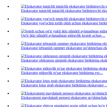
Ekskavator tutqichli tutqichli ekskavator biriktiruvchi eks
Ekskavator yog'ochni tortib olish uchun ekskavator birikt
Og'ir ikki silindrli aylanadigan gidravlik kesish uchun ...
Ekskavator tebranish rammer ekskavator qo'shimchasi ek
Ekskavator olekranon qirqimli ekskavator biriktirma eksk
Ekskavator gidravlik to'sar ekskavator biriktirma exc...
Ekskavator lotus grab ekskavator biriktirma ekskavator ..
Ekskavatorni maydalash pensesi ekskavator qo'shimchalar