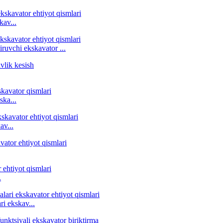
kav...
iruvchi ekskavator ...
ska...
av...
.
i ekskav...