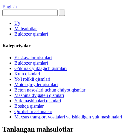
English
Uy
Mahsulotlar
Buldozer qismlari
Kategoriyalar
Ekskavator qismlari
Buldozer qismlari
G'ildirak yuklagich qismlari
Kran qismlari
Yo'l rolikli qismlari
Motor greyder qismlari
Beton nasoslari uchun ehtiyot qismlar
Mashina dvigateli qismlari
Yuk mashinalari qismlari
Boshqa qismlar
Qurilish mashinalari
Maxsus transport vositalari va ishlatilgan yuk mashinalari
Tanlangan mahsulotlar