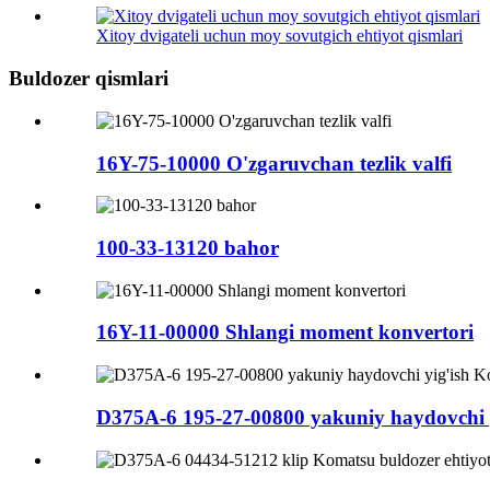
Xitoy dvigateli uchun moy sovutgich ehtiyot qismlari
Buldozer qismlari
16Y-75-10000 O'zgaruvchan tezlik valfi
100-33-13120 bahor
16Y-11-00000 Shlangi moment konvertori
D375A-6 195-27-00800 yakuniy haydovchi y