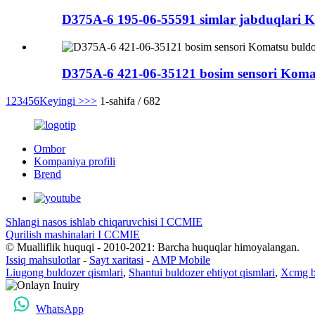
D375A-6 195-06-55591 simlar jabduqlari Ko
D375A-6 421-06-35121 bosim sensori Komats
1
2
3
4
5
6
Keyingi >
>>
1-sahifa / 682
Ombor
Kompaniya profili
Brend
Shlangi nasos ishlab chiqaruvchisi I CCMIE
Qurilish mashinalari I CCMIE
© Mualliflik huquqi - 2010-2021: Barcha huquqlar himoyalangan.
Issiq mahsulotlar
-
Sayt xaritasi
-
AMP Mobile
Liugong buldozer qismlari
,
Shantui buldozer ehtiyot qismlari
,
Xcmg bu
WhatsApp