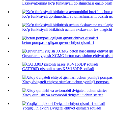
Ekskavatorning ko'p funktsiyali qo'shimchasi qazib olish
Ko'p funktsiyali qo'shimchali avtomashinalarni buzish uc
Ko'p funktsiyali biriktirish uchun ekskavator tez ulagichi .
beton pompasi egilgan quvur ehtiyot qismlari
Quvurlarni yig'ish XCMG beton nasosining ehtiyot qisml
CAT330D pistonli nasos K5V160DP sotiladi
Xitoy dvigateli ehtiyot qismlari uchun yonilg'i pompasi
Xitoy qurilishi va avtomobil dvigateli uchun starter
Yoqilg'i injektori Dvigatel ehtiyot qismlari sotiladi