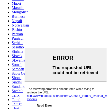
Maori
Marathi
Mongolian
Burmese
Nepali
Norwegian
Pashto
Persian
Punjabi
Serbian
Sesotho
Sinhala
Slovak
Slovenian
Somali
Samoan
Scots Gaelic
Shona
Sindhi
Sundanese
Swahili
Tajik
Tamil
Telugu
Thai