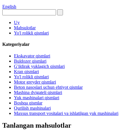
English
Uy
Mahsulotlar
Yo'l rolikli qismlari
Kategoriyalar
Ekskavator qismlari
Buldozer qismlari
G'ildirak yuklagich qismlari
Kran qismlari
Yo'l rolikli qismlari
Motor greyder qismlari
Beton nasoslari uchun ehtiyot qismlar
Mashina dvigateli qismlari
Yuk mashinalari qismlari
Boshqa qismlar
Qurilish mashinalari
Maxsus transport vositalari va ishlatilgan yuk mashinalari
Tanlangan mahsulotlar