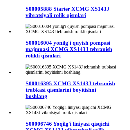
S00005888 Starter XCMG XS143J
vibratsiyali rolik qismlari
S00016004 yonilg'i quyish pompasi
majmuasi XCMG XS143J tebranish
rolikli qismlari
S00016395 XCMG XS143J tebranish
trubkasi qismlarini boyitishni
boshlang
S00006746 Yoqilg'i liniyasi qisqichi