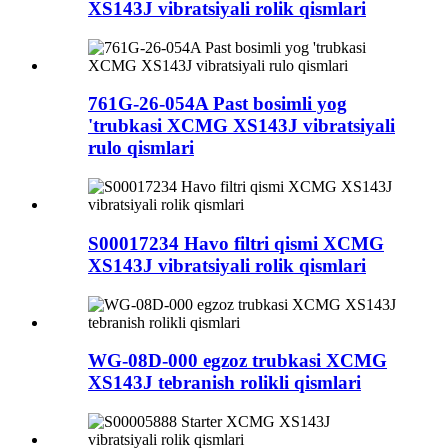
XS143J vibratsiyali rolik qismlari
761G-26-054A Past bosimli yog
'trubkasi XCMG XS143J vibratsiyali
rulo qismlari
S00017234 Havo filtri qismi XCMG
XS143J vibratsiyali rolik qismlari
WG-08D-000 egzoz trubkasi XCMG
XS143J tebranish rolikli qismlari