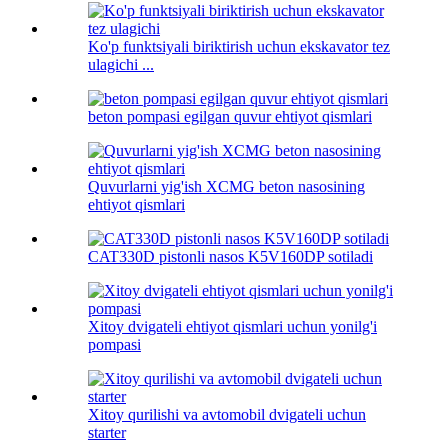
Ko'p funktsiyali biriktirish uchun ekskavator tez
ulagichi ...
beton pompasi egilgan quvur ehtiyot qismlari
Quvurlarni yig'ish XCMG beton nasosining
ehtiyot qismlari
CAT330D pistonli nasos K5V160DP sotiladi
Xitoy dvigateli ehtiyot qismlari uchun yonilg'i
pompasi
Xitoy qurilishi va avtomobil dvigateli uchun
starter