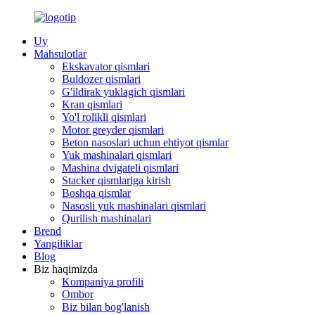
Uy
Mahsulotlar
Ekskavator qismlari
Buldozer qismlari
G'ildirak yuklagich qismlari
Kran qismlari
Yo'l rolikli qismlari
Motor greyder qismlari
Beton nasoslari uchun ehtiyot qismlar
Yuk mashinalari qismlari
Mashina dvigateli qismlari
Stacker qismlariga kirish
Boshqa qismlar
Nasosli yuk mashinalari qismlari
Qurilish mashinalari
Brend
Yangiliklar
Blog
Biz haqimizda
Kompaniya profili
Ombor
Biz bilan bog'lanish